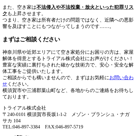
また、空き家は
不法侵入や不法投棄・放火といった犯罪リス
ク
も上昇させます。
つまり、空き家は所有者だけの問題ではなく、近隣への悪影
響を及ぼすことにもつながってしまうのです……。
まずはご相談ください
神奈川県や近郊エリアにて空き家処分にお困りの方は、家屋
解体を得意とするトライアル株式会社にお声がけください！
豊富な実績に裏打ちされた確かな技術力で、安心・安全な解
体工事をご提供いたします。
ご相談からでも構いませんので、まずはお気軽に
お問い合わ
せ
ください。
横須賀市や三浦郡葉山町など、各地からのご連絡をお待ちし
ております。
トライアル株式会社
〒240-0101 横須賀市長坂1-1-2 メゾン・ブランシュ・ナガ
サカ 104
TEL:046-897-3384 FAX:046-897-5719