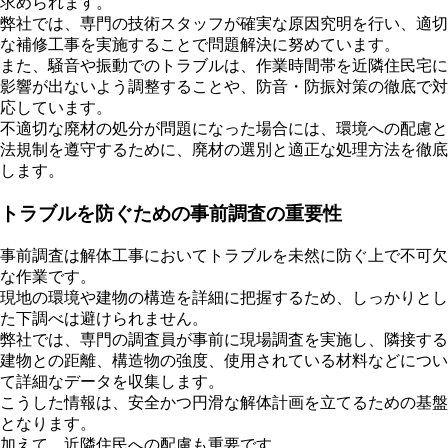
求められます。
弊社では、専門の技術スタッフが確実な原因究明を行い、適切
な補修工事を実施することで問題解決に努めています。
また、騒音や振動でのトラブルは、作業時間帯を近隣住民宅に
影響が出ないよう調整することや、防音・防振対策の徹底で対
応しています。
不適切な廃材の処分が問題になった場合には、環境への配慮と
法規制を遵守するために、廃材の選別と適正な処理方法を徹底
します。
トラブルを防ぐための事前調査の重要性
事前調査は解体工事においてトラブルを未然に防ぐ上で不可欠
な作業です。
現地の環境や建物の構造を詳細に把握するため、しっかりとし
た下調べは避けられません。
弊社では、専門の調査員が事前に現場調査を実施し、隣接する
建物との距離、構造物の強度、使用されている材料などについ
て詳細なデータを収集します。
こうした情報は、安全かつ円滑な解体計画を立てるための基盤
となります。
加えて、近隣住民への配慮も重要です。