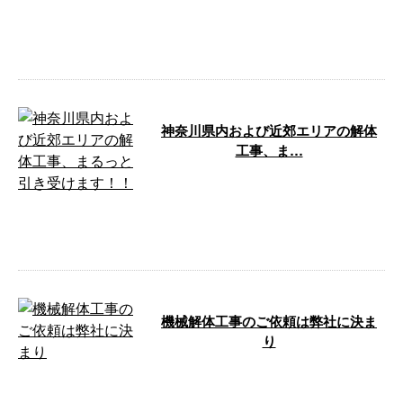
横須賀市に拠点を置き、神奈川県
内及び近郊エリアで解体工事業を
行なってお …
神奈川県内および近郊エリアの解体
工事、ま…
神奈川県横須賀市や三浦市などで
活動するトライアル株式会社で
は、木造解体をはじめ解体工事の
ご依頼を積極 …
機械解体工事のご依頼は弊社に決ま
り
製造ラインやプラント内の機械設
備、空調設備などの解体工事業者